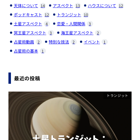
天体について
アスペクト
ハウスについて
14
13
12
ポッドキャスト
トランジット
12
10
土星アスペクト
恋愛・人間関係
4
3
冥王星アスペクト
海王星アスペクト
3
2
占星術動画
特別な技法
イベント
2
2
1
占星術の基本
1
最近の投稿
トランジット