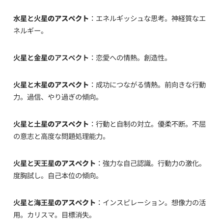
水星と火星
のアスペクト
：エネルギッシュな思考。神経質なエ
ネルギー。
火星と金星のアスペクト
：恋愛への情熱。創造性。
火星と木星
のアスペクト
：成功につながる情熱。前向きな行動
力。過信、やり過ぎの傾向。
火星と土星
のアスペクト
：行動と自制の対立。優柔不断。不屈
の意志と高度な問題処理能力。
火星と天王星
のアスペクト
：強力な自己認識。行動力の激化。
度胸試し。自己本位の傾向。
火星と海王星
のアスペクト
：インスピレーション。想像力の活
用。カリスマ。目標消失。