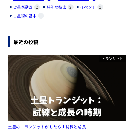
占星術動画
特別な技法
イベント
2
2
1
占星術の基本
1
最近の投稿
トランジット
土星のトランジットがもたらす試練と成長