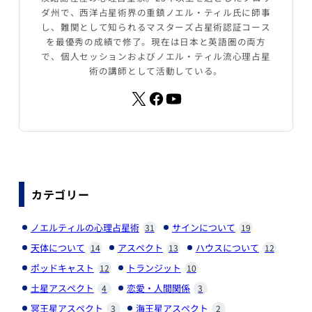
ダ州で、西洋占星術界の重鎮ノエル・ティル氏に師事
し、難関として知られるマスターズ占星術認証コース
を最優秀の成績で修了。現在は日本と英語圏の両方
で、個人セッションおよびノエル・ティル流心理占星
術の講師として活動している。
カテゴリー
ノエルティルの心理占星術
サインについて
31
19
天体について
アスペクト
ハウスについて
14
13
12
ポッドキャスト
トランジット
12
10
土星アスペクト
恋愛・人間関係
4
3
冥王星アスペクト
海王星アスペクト
3
2