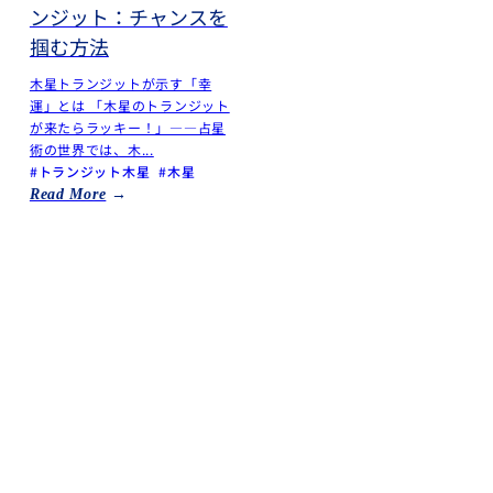
ンジット：チャンスを
掴む方法
木星トランジットが示す「幸
運」とは 「木星のトランジット
が来たらラッキー！」――占星
術の世界では、木...
#トランジット木星
#木星
Read More