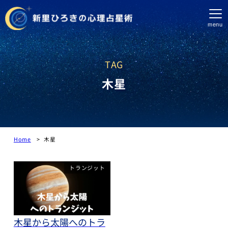
menu
TAG
木星
Home
木星
トランジット
木星から太陽へのトラ